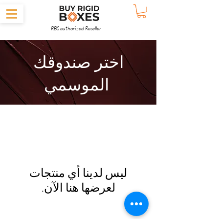
RBS authorized Reseller
اختر صندوقك
الموسمي
لعرضها هنا الآن.