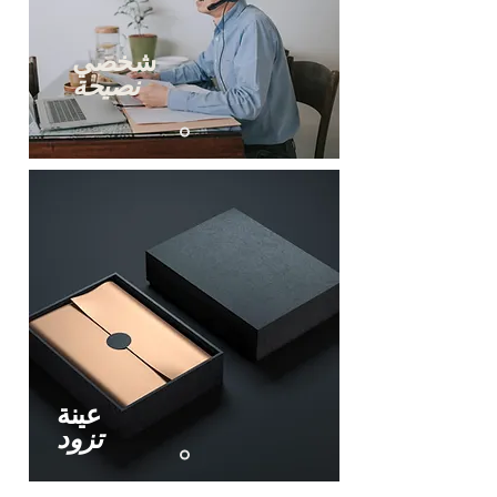
شخصي
نصيحة
عينة
تزود